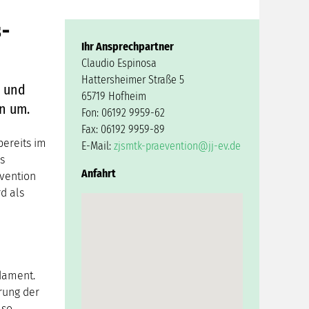
-
Ihr Ansprechpartner
Claudio Espinosa
Hattersheimer Straße 5
t und
65719 Hofheim
en um.
Fon: 06192 9959-62
Fax: 06192 9959-89
bereits im
E-Mail:
zjsmtk-praevention@jj-ev.de
s
Anfahrt
vention
d als
dament.
rung der
lso