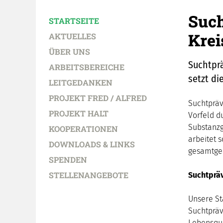
Such
STARTSEITE
Krei
AKTUELLES
ÜBER UNS
Suchtprä
ARBEITSBEREICHE
setzt di
LEITGEDANKEN
PROJEKT FRED / ALFRED
Suchtpräv
PROJEKT HALT
Vorfeld d
Substanzg
KOOPERATIONEN
arbeitet s
DOWNLOADS & LINKS
gesamtges
SPENDEN
STELLENANGEBOTE
Suchtpräv
Unsere St
Suchtpräv
Lebensqua