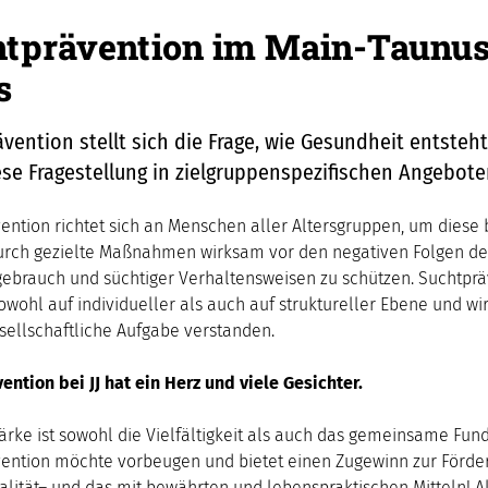
tprävention im Main-Taunus
s
vention stellt sich die Frage, wie Gesundheit entsteh
ese Fragestellung in zielgruppenspezifischen Angebot
ention richtet sich an Menschen aller Altersgruppen, um diese 
urch gezielte Maßnahmen wirksam vor den negativen Folgen de
ebrauch und süchtiger Verhaltensweisen zu schützen. Suchtprä
owohl auf individueller als auch auf struktureller Ebene und wir
ellschaftliche Aufgabe verstanden.
ention bei JJ hat ein Herz und viele Gesichter.
ärke ist sowohl die Vielfältigkeit als auch das gemeinsame Fun
ention möchte vorbeugen und bietet einen Zugewinn zur Förde
lität– und das mit bewährten und lebenspraktischen Mitteln! A