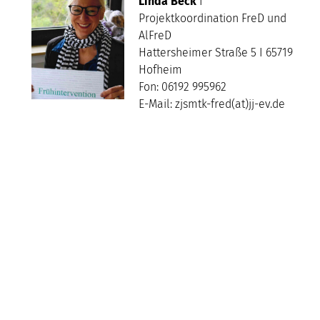
Linda Beck
I
Projektkoordination FreD und
AlFreD
Hattersheimer Straße 5 I 65719
Hofheim
Fon: 06192 995962
E-Mail: zjsmtk-fred(at)jj-ev.de